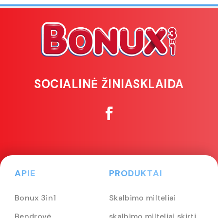
SOCIALINĖ ŽINIASKLAIDA
APIE
PRODUKTAI
Bonux 3in1
Skalbimo milteliai
Bendrovė
skalbimo milteliai skirti