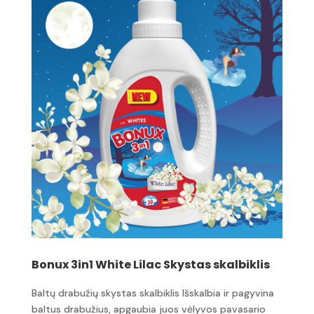
Bonux 3in1 White Lilac Skystas skalbiklis
Baltų drabužių skystas skalbiklis Išskalbia ir pagyvina
baltus drabužius, apgaubia juos vėlyvos pavasario