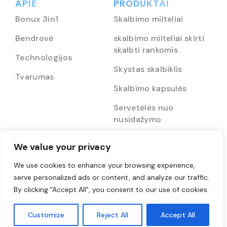
APIE
PRODUKTAI
Bonux 3in1
Skalbimo milteliai
Bendrovė
skalbimo milteliai skirti
skalbti rankomis
Technologijos
Skystas skalbiklis
Tvarumas
Skalbimo kapsulės
Servetėlės nuo
nusidažymo
We value your privacy
BONUX šeima
TEISĖS AKTAI
We use cookies to enhance your browsing experience,
Bonux Smart
Taisyklės ir sąlygos
serve personalized ads or content, and analyze our traffic.
By clicking "Accept All", you consent to our use of cookies.
Šypsenų šalis
Konfidencialumo
politika
Bonux Fun
Customize
Reject All
Accept All
Slapukų politika