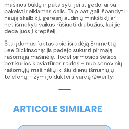
mašinos būklę ir pataisyti, jei sugedo, arba
pakeisti reikiamas dalis. Taip pat gali išbandyti
naują skalbiklį, geresnį audinių minkštiklį ar
net išmokyti vaikus rūšiuoti drabužius, kai jie
deda juos į krepšelį.
Štai įdomus faktas apie išradėją Emmettą
Lee Dickinsoną: jis padėjo sukurti pirmąją
rašomąją mašinėlę. Todėl pirmosios šešios
bet kurios klaviatūros raidės – nuo senovinių
rašomųjų mašinėlių iki šių dienų išmaniųjų
telefonų – žymi jo dukters vardą Qwerty.
ARTICOLE SIMILARE