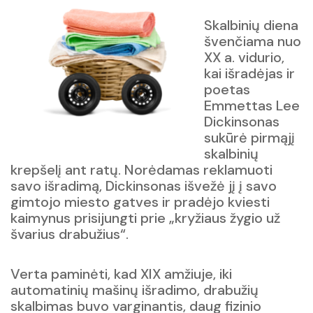
Skalbinių diena
švenčiama nuo
XX a. vidurio,
kai išradėjas ir
poetas
Emmettas Lee
Dickinsonas
sukūrė pirmąjį
skalbinių
krepšelį ant ratų. Norėdamas reklamuoti
savo išradimą, Dickinsonas išvežė jį į savo
gimtojo miesto gatves ir pradėjo kviesti
kaimynus prisijungti prie „kryžiaus žygio už
švarius drabužius“.
Verta paminėti, kad XIX amžiuje, iki
automatinių mašinų išradimo, drabužių
skalbimas buvo varginantis, daug fizinio