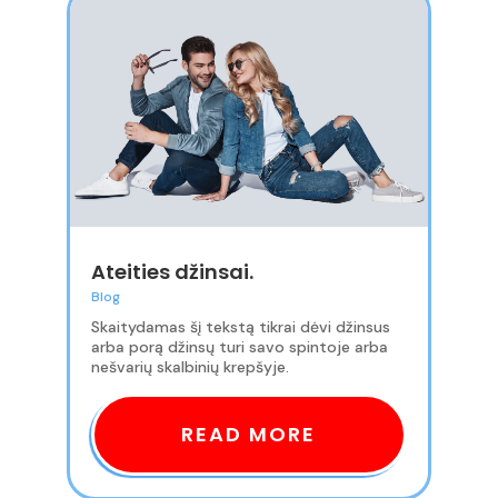
Ateities džinsai.
Blog
Skaitydamas šį tekstą tikrai dėvi džinsus
arba porą džinsų turi savo spintoje arba
nešvarių skalbinių krepšyje.
READ MORE