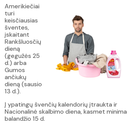
Amerikiečiai
turi
keisčiausias
šventes,
įskaitant
Rankšluosčių
dieną
(gegužės 25
d.) arba
Gumos
ančiukų
dieną (sausio
13 d.).
Į ypatingų švenčių kalendorių įtraukta ir
Nacionalinė skalbimo diena, kasmet minima
balandžio 15 d.