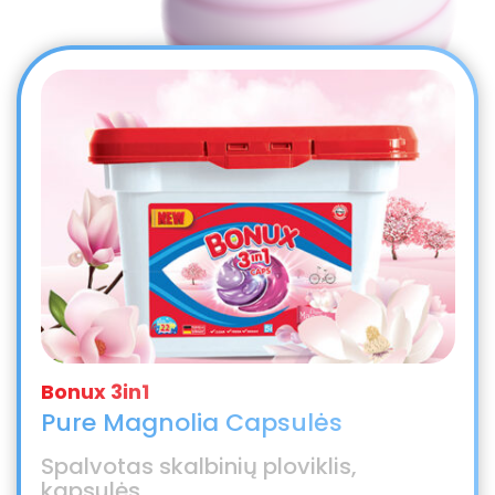
Pure Magnolia Capsulės
Spalvotas skalbinių ploviklis,
kapsulės