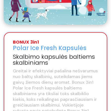
BONUX 3in1
Polar Ice Fresh Kapsulės
Skalbimo kapsulės baltiems
skalbiniams
Greitai ir efektyviai pašalina nešvarumus
nuo baltų skalbinių, suteikdamas jiems
gaivų žiemos dienų aromat. Bonux 3in1
Polar Ice Fresh kapsulės baltiems
skalbiniams yra tiksliai toks skalbiklio
kiekis, koks reikalingas paprasčiausiam ir
greičiausiam skalbimui. Vokietijoje
sukurta nauja patobulinta Bonux 3in1