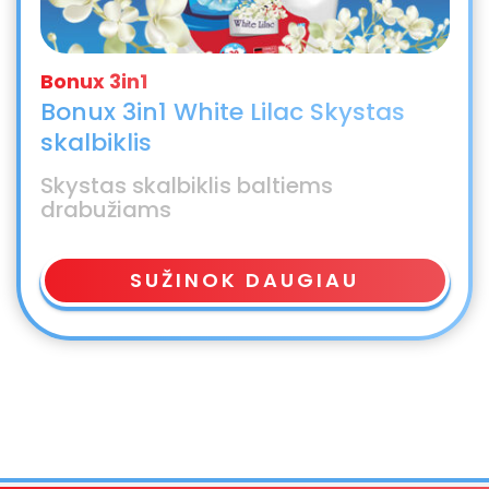
Bonux 3in1 White Lilac Skystas
skalbiklis
Skystas skalbiklis baltiems
drabužiams
SUŽINOK DAUGIAU