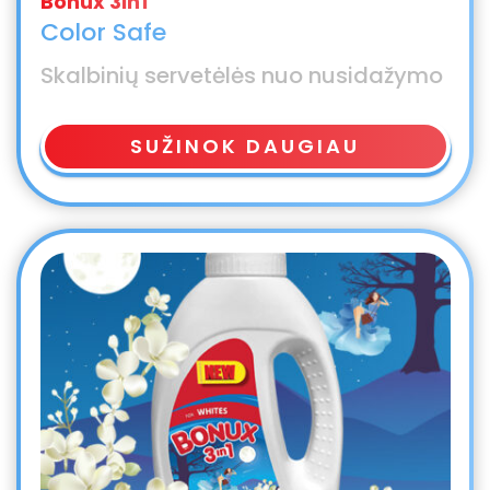
Color Safe
Skalbinių servetėlės nuo nusidažymo
SUŽINOK DAUGIAU