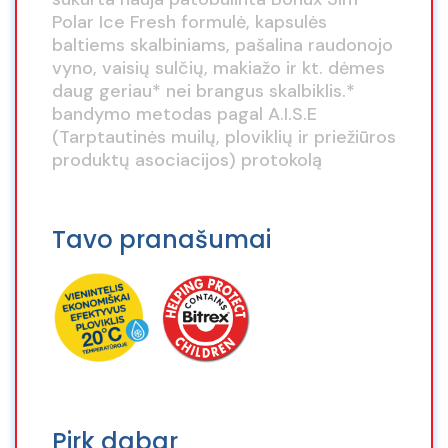
Polar Ice Fresh formulė, kapsulės
baltiems skalbiniams, pašalina raudonojo
vyno, vaisių sulčių, makiažo ir kt. dėmes
daug geriau* nei brangus skalbiklis.*
bandymo metodas pagal A.I.S.E
(Tarptautinės muilų, ploviklių ir priežiūros
produktų asociacijos) protokolą
Tavo pranašumai
Pirk dabar