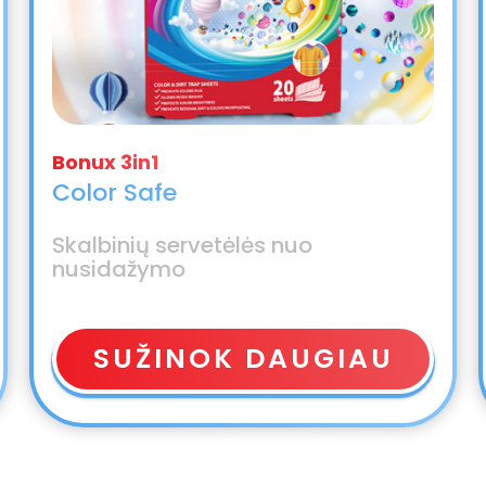
Color Safe
Skalbinių servetėlės nuo
nusidažymo
SUŽINOK DAUGIAU