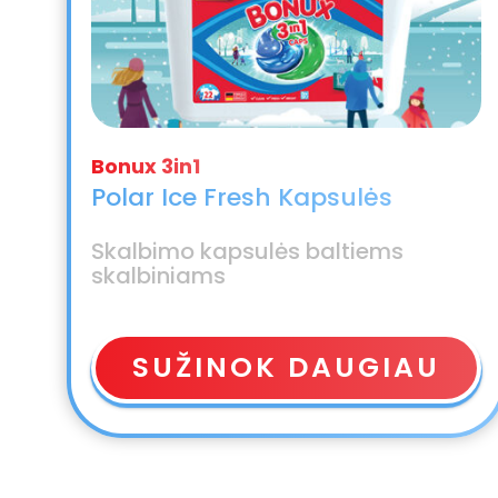
Polar Ice Fresh Kapsulės
Skalbimo kapsulės baltiems
skalbiniams
SUŽINOK DAUGIAU