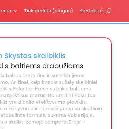
Bonux
Tinklaraštis (blogas)
Kontaktai
h Skystas skalbiklis
iklis baltiems drabužiams
ia baltus drabužius ir suteikia jiems
o. Ar žinai, kaip kvepia sušalę skalbiniai
iklis Polar Ice Fresh suteikia baltiems
matą ištisus metus! Bonux 3in1 Polar Ice
klis yra didelio efektyvumo ploviklis,
iu efektyvumu ir rūpestingumu su skalbinių
patobulinta formulė, sukurta Vokietijoje,
inius skalbti žemoje temperatūroje ir
ai.