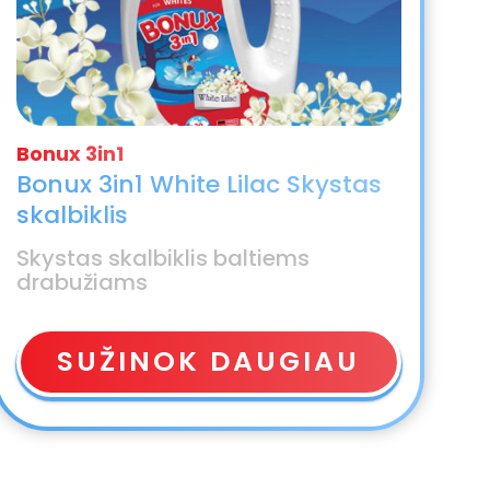
Bonux 3in1 White Lilac Skystas
skalbiklis
Skystas skalbiklis baltiems
drabužiams
SUŽINOK DAUGIAU