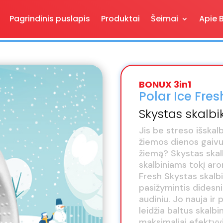
Pagrindinis puslapis
Produktai
Šeimai
Apie 
BONUX 3in1
Polar Ice Fres
Skystas skalb
Jis be streso išskalb
žiemos dienos gaivum
žiemą? Skystas skalb
skalbiniams tokį aro
Fresh Skystas skalbi
pasižymintis didesn
audiniu. Jo nauja ir 
leidžia baltus skalb
maksimaliai efektyvi