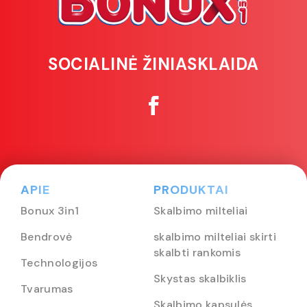
SOCIALINĖ ŽINIASKLAIDA
APIE
PRODUKTAI
Bonux 3in1
Skalbimo milteliai
Bendrovė
skalbimo milteliai skirti
skalbti rankomis
Technologijos
Skystas skalbiklis
Tvarumas
Skalbimo kapsulės