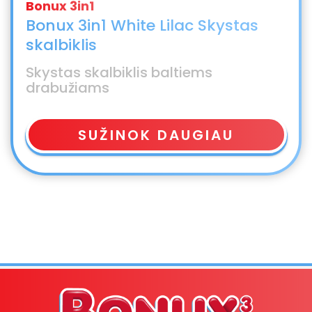
Bonux 3in1 White Lilac Skystas
skalbiklis
Skystas skalbiklis baltiems
drabužiams
SUŽINOK DAUGIAU