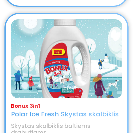
Polar Ice Fresh Skystas skalbiklis
Skystas skalbiklis baltiems
drabužiams