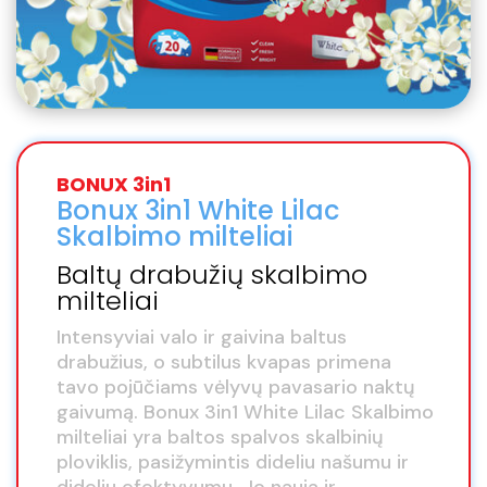
BONUX 3in1
Bonux 3in1 White Lilac
Skalbimo milteliai
Baltų drabužių skalbimo
milteliai
Intensyviai valo ir gaivina baltus
drabužius, o subtilus kvapas primena
tavo pojūčiams vėlyvų pavasario naktų
gaivumą. Bonux 3in1 White Lilac Skalbimo
milteliai yra baltos spalvos skalbinių
ploviklis, pasižymintis dideliu našumu ir