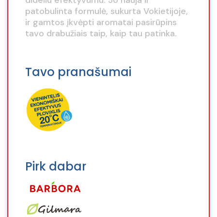
dideliu efektyvumu. Jo nauja ir
patobulinta formulė, sukurta Vokietijoje,
ir gamtos įkvėpti aromatai pasirūpins
tavo drabužiais taip, kaip tau patinka.
Tavo pranašumai
Pirk dabar