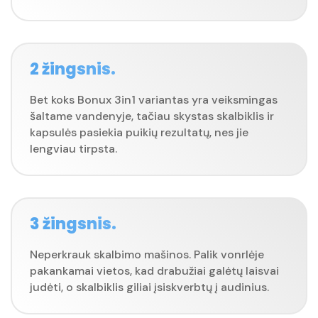
2 žingsnis.
Bet koks Bonux 3in1 variantas yra veiksmingas
šaltame vandenyje, tačiau skystas skalbiklis ir
kapsulės pasiekia puikių rezultatų, nes jie
lengviau tirpsta.
3 žingsnis.
Neperkrauk skalbimo mašinos. Palik vonrlėje
pakankamai vietos, kad drabužiai galėtų laisvai
judėti, o skalbiklis giliai įsiskverbtų į audinius.