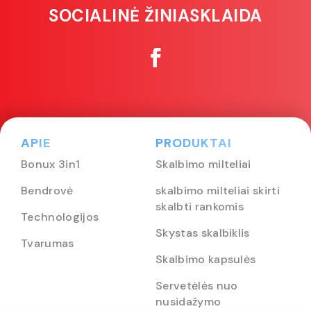
SOCIALINĖ ŽINIASKLAIDA
APIE
PRODUKTAI
Bonux 3in1
Skalbimo milteliai
Bendrovė
skalbimo milteliai skirti
skalbti rankomis
Technologijos
Skystas skalbiklis
Tvarumas
Skalbimo kapsulės
Servetėlės nuo
nusidažymo