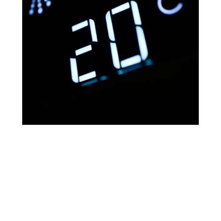
Bonux 3in1
siūlo visus
šiuos
privalumus – ir