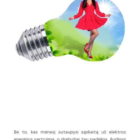
Kodėl plauti
šaltame
vandenyje?
Be to, kas mėnesį sutaupysi sąskaitą už elektros
energijos vartojimą, o drabužiai tau padėkos. Audinys