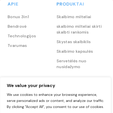
APIE
PRODUKTAI
Bonux 3in1
Skalbimo milteliai
Bendrovė
skalbimo milteliai skirti
skalbti rankomis
Technologijos
Skystas skalbiklis
Tvarumas
Skalbimo kapsulės
Servetėlės nuo
nusidažymo
We value your privacy
BONUX šeima
TEISĖS AKTAI
We use cookies to enhance your browsing experience,
Bonux Smart
Taisyklės ir sąlygos
serve personalized ads or content, and analyze our traffic.
By clicking "Accept All", you consent to our use of cookies.
Šypsenų šalis
Konfidencialumo