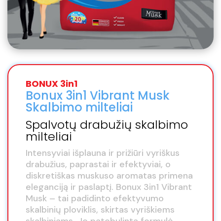
BONUX 3in1
Bonux 3in1 Vibrant Musk
Skalbimo milteliai
Spalvotų drabužių skalbimo
milteliai
Intensyviai išplauna ir prižiūri vyriškus
drabužius, paprastai ir efektyviai, o
diskretiškas muskuso aromatas primena
eleganciją ir paslaptį. Bonux 3in1 Vibrant
Musk – tai padidinto efektyvumo
skalbinių ploviklis, skirtas vyriškiems