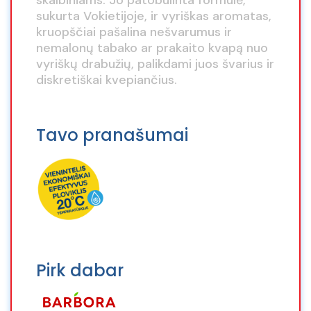
skalbiniams. Jo patobulinta formulė,
sukurta Vokietijoje, ir vyriškas aromatas,
kruopščiai pašalina nešvarumus ir
nemalonų tabako ar prakaito kvapą nuo
vyriškų drabužių, palikdami juos švarius ir
diskretiškai kvepiančius.
Tavo pranašumai
Pirk dabar