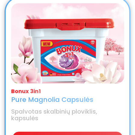
Pure Magnolia Capsulės
Spalvotas skalbinių ploviklis,
kapsulės