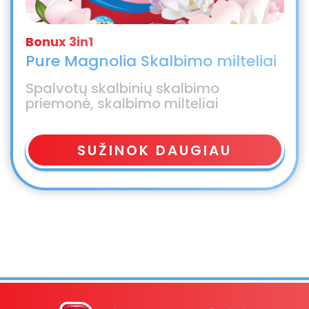
Pure Magnolia Skalbimo milteliai
Spalvotų skalbinių skalbimo
priemonė, skalbimo milteliai
SUŽINOK DAUGIAU