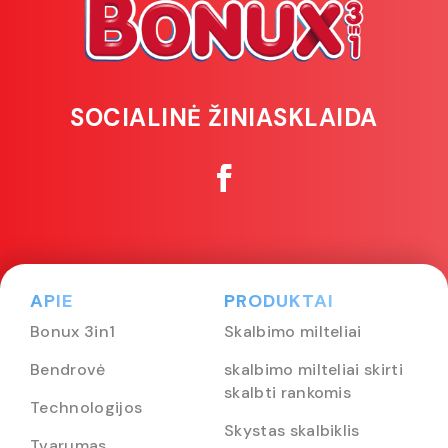
SOCIALINĖ ŽINIASKLAIDA
APIE
PRODUKTAI
Bonux 3in1
Skalbimo milteliai
Bendrovė
skalbimo milteliai skirti
skalbti rankomis
Technologijos
Skystas skalbiklis
Tvarumas